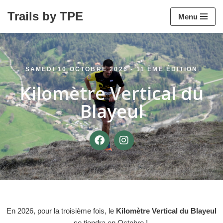
Trails by TPE
Menu
Aller
au
contenu
SAMEDI 10 OCTOBRE 2026 - 11 ÈME ÉDITION
Kilomètre Vertical du
Blayeul
En 2026, pour la troisième fois, le
Kilomètre Vertical du Blayeul
se tiendra en Octobre !